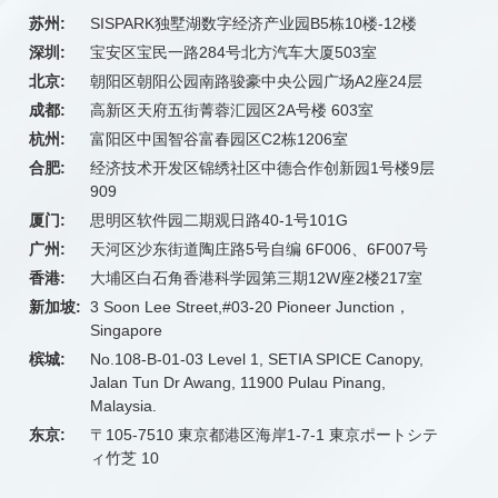
苏州:
SISPARK独墅湖数字经济产业园B5栋10楼-12楼
深圳:
宝安区宝民一路284号北方汽车大厦503室
北京:
朝阳区朝阳公园南路骏豪中央公园广场A2座24层
成都:
高新区天府五街菁蓉汇园区2A号楼 603室
杭州:
富阳区中国智谷富春园区C2栋1206室
合肥:
经济技术开发区锦绣社区中德合作创新园1号楼9层
909
厦门:
思明区软件园二期观日路40-1号101G
广州:
天河区沙东街道陶庄路5号自编 6F006、6F007号
香港:
大埔区白石角香港科学园第三期12W座2楼217室
新加坡:
3 Soon Lee Street,#03-20 Pioneer Junction，
Singapore
槟城:
No.108-B-01-03 Level 1, SETIA SPICE Canopy,
Jalan Tun Dr Awang, 11900 Pulau Pinang,
Malaysia.
东京:
〒105-7510 東京都港区海岸1-7-1 東京ポートシテ
ィ竹芝 10