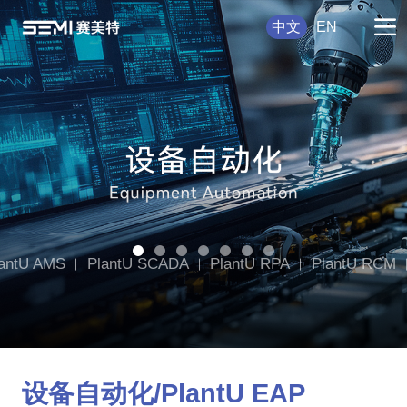
中文
EN
antU AMS
PlantU SCADA
PlantU RPA
PlantU RCM
lantU CCMS
设备自动化/PlantU EAP