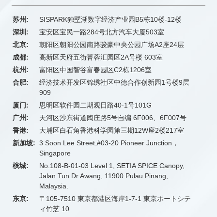
苏州:
SISPARK独墅湖数字经济产业园B5栋10楼-12楼
深圳:
宝安区宝民一路284号北方汽车大厦503室
北京:
朝阳区朝阳公园南路骏豪中央公园广场A2座24层
成都:
高新区天府五街菁蓉汇园区2A号楼 603室
杭州:
富阳区中国智谷富春园区C2栋1206室
合肥:
经济技术开发区锦绣社区中德合作创新园1号楼9层
909
厦门:
思明区软件园二期观日路40-1号101G
广州:
天河区沙东街道陶庄路5号自编 6F006、6F007号
香港:
大埔区白石角香港科学园第三期12W座2楼217室
新加坡:
3 Soon Lee Street,#03-20 Pioneer Junction，
Singapore
槟城:
No.108-B-01-03 Level 1, SETIA SPICE Canopy,
Jalan Tun Dr Awang, 11900 Pulau Pinang,
Malaysia.
东京:
〒105-7510 東京都港区海岸1-7-1 東京ポートシテ
ィ竹芝 10