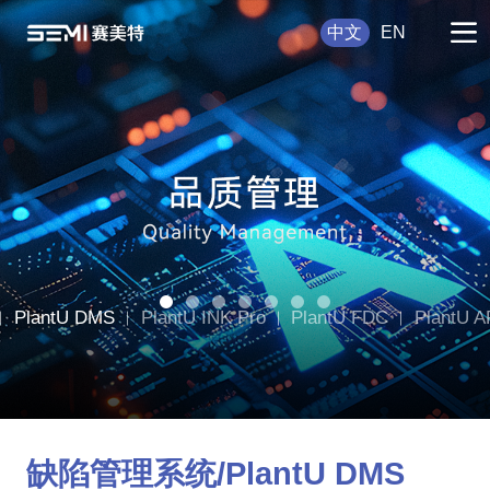
中文
EN
PlantU DMS
PlantU INK Pro
PlantU FDC
PlantU 
lantU CCMS
缺陷管理系统/PlantU DMS