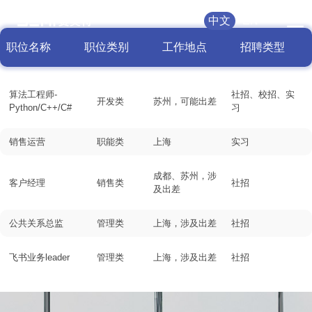
加入我们
中文
EN
JOIN US
职位名称
职位类别
工作地点
招聘类型
算法工程师-
社招、校招、实
开发类
苏州，可能出差
Python/C++/C#
习
销售运营
职能类
上海
实习
成都、苏州，涉
客户经理
销售类
社招
及出差
公共关系总监
管理类
上海，涉及出差
社招
飞书业务leader
管理类
上海，涉及出差
社招