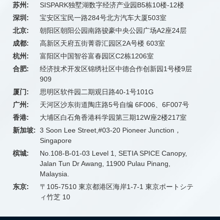
苏州:
SISPARK独墅湖数字经济产业园B5栋10楼-12楼
深圳:
宝安区宝民一路284号北方汽车大厦503室
北京:
朝阳区朝阳公园南路骏豪中央公园广场A2座24层
成都:
高新区天府五街菁蓉汇园区2A号楼 603室
杭州:
富阳区中国智谷富春园区C2栋1206室
合肥:
经济技术开发区锦绣社区中德合作创新园1号楼9层
909
厦门:
思明区软件园二期观日路40-1号101G
广州:
天河区沙东街道陶庄路5号自编 6F006、6F007号
香港:
大埔区白石角香港科学园第三期12W座2楼217室
新加坡:
3 Soon Lee Street,#03-20 Pioneer Junction，
Singapore
槟城:
No.108-B-01-03 Level 1, SETIA SPICE Canopy,
Jalan Tun Dr Awang, 11900 Pulau Pinang,
Malaysia.
东京:
〒105-7510 東京都港区海岸1-7-1 東京ポートシテ
ィ竹芝 10