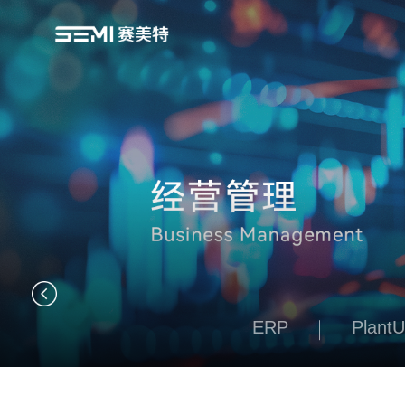
ERP
Plant