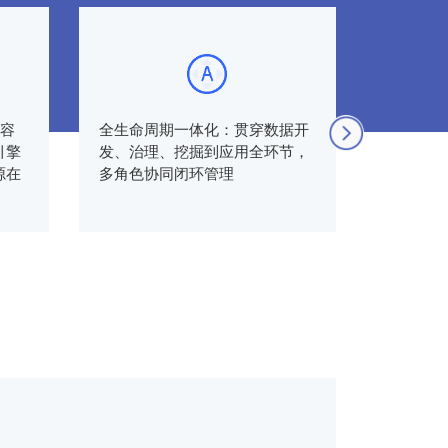
+容
全生命周期一体化：贯穿数据开
场景化丰
引擎
发、治理、挖掘到应用全环节，
景，以需
源在
多角色协同闭环管理
实现客户