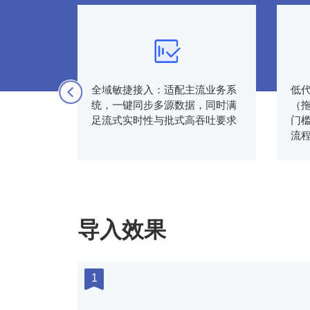
行业场
全域敏捷接入：适配主流业务系
低
决方案，
统，一键同步多源数据，同时满
（
足流式实时性与批式高吞吐要求
门
流
导入效果
1