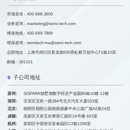
市场宣传：
400-668-2600
业务咨询：
marketing@semi-tech.com
维保热线：400-699-7988
维保咨询：semitech-ma@semi-tech.com
总部地址：上海市闵行区新龙路500弄虹桥万创中心T1栋10层
邮编：201101
子公司地址
苏州:
SISPARK独墅湖数字经济产业园B5栋10楼-12楼
深圳:
宝安区宝民一路284号北方汽车大厦503室
北京:
朝阳区朝阳公园南路骏豪中央公园广场A2座24层
成都:
高新区天府五街菁蓉汇园区2A号楼 603室
杭州:
富阳区中国智谷富春园区C2栋1206室