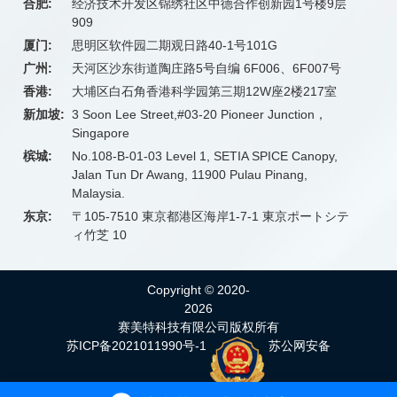
合肥:
经济技术开发区锦绣社区中德合作创新园1号楼9层
909
厦门:
思明区软件园二期观日路40-1号101G
广州:
天河区沙东街道陶庄路5号自编 6F006、6F007号
香港:
大埔区白石角香港科学园第三期12W座2楼217室
新加坡:
3 Soon Lee Street,#03-20 Pioneer Junction，
Singapore
槟城:
No.108-B-01-03 Level 1, SETIA SPICE Canopy,
Jalan Tun Dr Awang, 11900 Pulau Pinang,
Malaysia.
东京:
〒105-7510 東京都港区海岸1-7-1 東京ポートシテ
ィ竹芝 10
Copyright © 2020-
2026
赛美特科技有限公司版权所有
苏ICP备2021011990号-1
苏公网安备