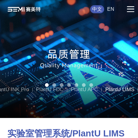
中文
EN
antU INK Pro
PlantU FDC
PlantU APC
PlantU LIMS
lantU CCMS
实验室管理系统/PlantU LIMS